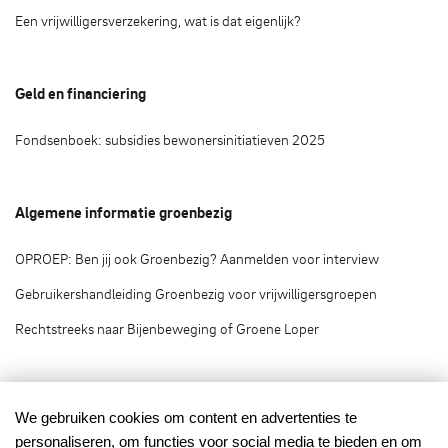
Een vrijwilligersverzekering, wat is dat eigenlijk?
Geld en financiering
Fondsenboek: subsidies bewonersinitiatieven 2025
Algemene informatie groenbezig
OPROEP: Ben jij ook Groenbezig? Aanmelden voor interview
Gebruikershandleiding Groenbezig voor vrijwilligersgroepen
Rechtstreeks naar Bijenbeweging of Groene Loper
Groenbezig.nl © 2020
We gebruiken cookies om content en advertenties te
personaliseren, om functies voor social media te bieden en om
Groenbezig.nl is het vrijwilligersplatform van: