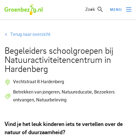
Zoek
MENU
Ik wil iets doen
Terug naar overzicht
Ik wil iets leren
Begeleiders schoolgroepen bij
Groepen of initiatieven
Natuuractiviteitencentrum in
Verhalen uit het veld
Hardenberg
Informatie
Vechtstraat 8 Hardenberg
Over groenbezig
Betrekken van jongeren, Natuureducatie, Bezoekers
ontvangen, Natuurbeleving
Meld jouw werkgroep of initiatief aan
Vind je het leuk kinderen iets te vertellen over de
natuur of duurzaamheid?