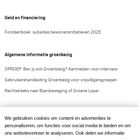
Geld en financiering
Fondsenboek: subsidies bewonersinitiatieven 2025
Algemene informatie groenbezig
OPROEP: Ben jij ook Groenbezig? Aanmelden voor interview
Gebruikershandleiding Groenbezig voor vrijwilligersgroepen
Rechtstreeks naar Bijenbeweging of Groene Loper
Groenbezig.nl © 2020
We gebruiken cookies om content en advertenties te
personaliseren, om functies voor social media te bieden en om
Groenbezig.nl is het vrijwilligersplatform van:
ons websiteverkeer te analyseren. Ook delen we informatie