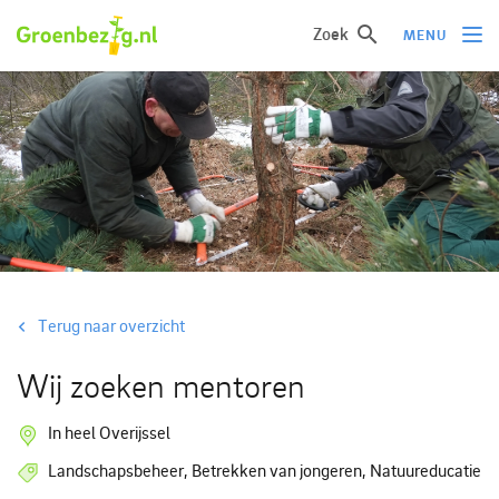
Zoek
MENU
Ik wil iets doen
Ik wil iets leren
Groepen of initiatieven
Verhalen uit het veld
Informatie
Terug naar overzicht
Over groenbezig
Wij zoeken mentoren
Meld jouw werkgroep of initiatief aan
In heel Overijssel
Landschapsbeheer, Betrekken van jongeren, Natuureducatie