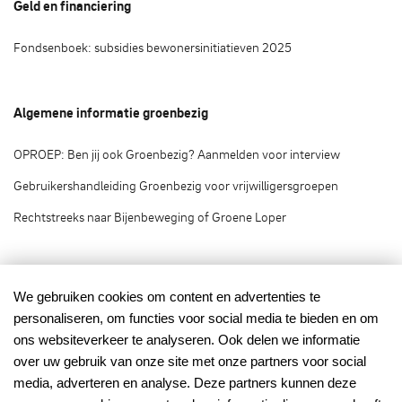
Geld en financiering
Fondsenboek: subsidies bewonersinitiatieven 2025
Algemene informatie groenbezig
OPROEP: Ben jij ook Groenbezig? Aanmelden voor interview
Gebruikershandleiding Groenbezig voor vrijwilligersgroepen
Rechtstreeks naar Bijenbeweging of Groene Loper
Groenbezig.nl © 2020
We gebruiken cookies om content en advertenties te
personaliseren, om functies voor social media te bieden en om
Groenbezig.nl is het vrijwilligersplatform van:
ons websiteverkeer te analyseren. Ook delen we informatie
over uw gebruik van onze site met onze partners voor social
media, adverteren en analyse. Deze partners kunnen deze