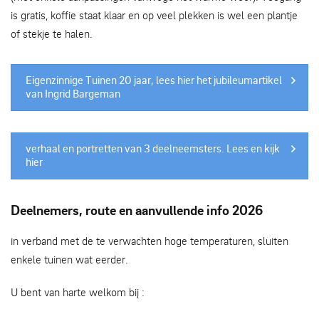
is gratis, koffie staat klaar en op veel plekken is wel een plantje
of stekje te halen.
Eigenzinnige Tuinen 20 jaar, lees hier het jubileumartikel
van Ingrid Bargeman
verhaal en portretten van 3 deelneemsters. Lees en kijk
hier
Deelnemers, route en aanvullende info 2026
in verband met de te verwachten hoge temperaturen, sluiten
enkele tuinen wat eerder.
U bent van harte welkom bij :