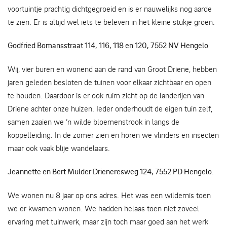
voortuintje prachtig dichtgegroeid en is er nauwelijks nog aarde
te zien. Er is altijd wel iets te beleven in het kleine stukje groen.
Godfried Bomansstraat 114, 116, 118 en 120, 7552 NV Hengelo
Wij, vier buren en wonend aan de rand van Groot Driene, hebben
jaren geleden besloten de tuinen voor elkaar zichtbaar en open
te houden. Daardoor is er ook ruim zicht op de landerijen van
Driene achter onze huizen. Ieder onderhoudt de eigen tuin zelf,
samen zaaien we ‘n wilde bloemenstrook in langs de
koppelleiding. In de zomer zien en horen we vlinders en insecten
maar ook vaak blije wandelaars.
Jeannette en Bert Mulder Drieneresweg 124, 7552 PD Hengelo
.
We wonen nu 8 jaar op ons adres. Het was een wildernis toen
we er kwamen wonen. We hadden helaas toen niet zoveel
ervaring met tuinwerk, maar zijn toch maar goed aan het werk