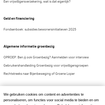
Een vrijwilligersverzekering, wat is dat eigenlijk?
Geld en financiering
Fondsenboek: subsidies bewonersinitiatieven 2025
Algemene informatie groenbezig
OPROEP: Ben jij ook Groenbezig? Aanmelden voor interview
Gebruikershandleiding Groenbezig voor vrijwilligersgroepen
Rechtstreeks naar Bijenbeweging of Groene Loper
Groenbezig.nl © 2020
We gebruiken cookies om content en advertenties te
personaliseren, om functies voor social media te bieden en om
Groenbezig.nl is het vrijwilligersplatform van: