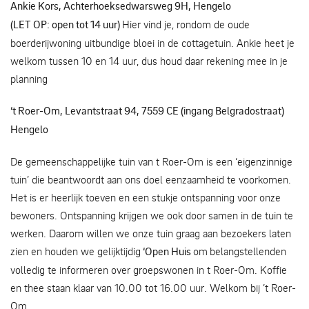
Ankie Kors, Achterhoeksedwarsweg 9H, Hengelo
(LET OP: open tot 14 uur)
Hier vind je, rondom de oude
boerderijwoning uitbundige bloei in de cottagetuin. Ankie heet je
welkom tussen 10 en 14 uur, dus houd daar rekening mee in je
planning
‘t Roer-Om, Levantstraat 94, 7559 CE (ingang Belgradostraat)
Hengelo
De gemeenschappelijke tuin van t Roer-Om is een ‘eigenzinnige
tuin’ die beantwoordt aan ons doel eenzaamheid te voorkomen.
Het is er heerlijk toeven en een stukje ontspanning voor onze
bewoners. Ontspanning krijgen we ook door samen in de tuin te
werken. Daarom willen we onze tuin graag aan bezoekers laten
zien en houden we gelijktijdig
‘Open Huis
om
belangstellenden
volledig te informeren over groepswonen in t Roer-Om. Koffie
en thee staan klaar van 10.00 tot 16.00 uur. Welkom bij ’t Roer-
Om.