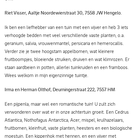
Riet Visser, Aaltje Noordewierstraat 30, 7558 JW Hengelo.
Ik ben een liefhebber van een tuin met een vijver en heb 3 iets
verhoogde bedden met veel verschillende vaste planten, o.a.
geranium, salvia, vrouwenmantel, persicaria en hemerocallis.
Verder zie je twee hoogstam appelbomen, wat kleinere
fruitboompjes, bloeiende struiken, druiven en wat klimrozen. Er
staan aardbeien in potten, allerlei tuinkruiden en een framboos.
Wees welkom in mijn eigenzinnige tuintje.
Irma en Herman Olthof, Deurningerstraat 222, 7557 HM
Een pijpenla, maar wel een romantische tuin! U zult zich
verwonderen over wat er in onze achtertuin groeit. Een Cedrus
Atlantica, Nothofagus Antarctica, Acer, mispel, krulhazelaars,
fruitbomen, kleinfruit, vaste planten, heesters en een biologische
moestuin. Een kippenhok met hennen, en een vijver met