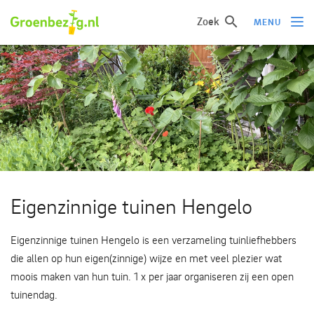
Zoek
MENU
Ik wil iets doen
Ik wil iets leren
Groepen of initiatieven
Verhalen uit het veld
Informatie
Eigenzinnige tuinen Hengelo
Over groenbezig
Eigenzinnige tuinen Hengelo is een verzameling tuinliefhebbers
die allen op hun eigen(zinnige) wijze en met veel plezier wat
Meld jouw werkgroep of initiatief aan
moois maken van hun tuin. 1 x per jaar organiseren zij een open
tuinendag.