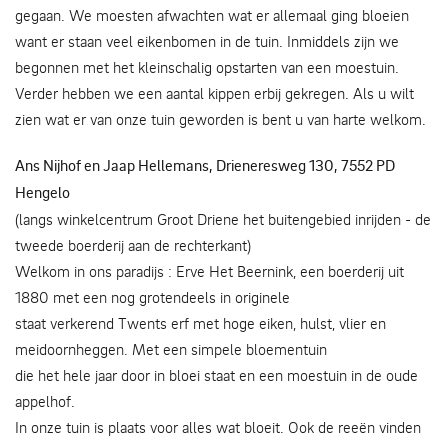
gegaan. We moesten afwachten wat er allemaal ging bloeien
want er staan veel eikenbomen in de tuin. Inmiddels zijn we
begonnen met het kleinschalig opstarten van een moestuin.
Verder hebben we een aantal kippen erbij gekregen. Als u wilt
zien wat er van onze tuin geworden is bent u van harte welkom.
Ans Nijhof en Jaap Hellemans, Drieneresweg 130, 7552 PD
Hengelo
(langs winkelcentrum Groot Driene het buitengebied inrijden - de
tweede boerderij aan de rechterkant)
Welkom in ons paradijs : Erve Het Beernink, een boerderij uit
1880 met een nog grotendeels in originele
staat verkerend Twents erf met hoge eiken, hulst, vlier en
meidoornheggen. Met een simpele bloementuin
die het hele jaar door in bloei staat en een moestuin in de oude
appelhof.
In onze tuin is plaats voor alles wat bloeit. Ook de reeën vinden