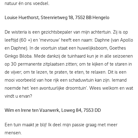
natuur én ons voedsel.
Louise Huethorst, Steenrietweg 18, 7552 BB Hengelo
De wisteria is een gezichtsbepaler van mijn achtertuin. Zij is op
leeftijd (60 +) en ‘mevrouw’ heeft een naam: Daphne (van Apollo
en Daphne). In de voortuin staat een huwelijksboom, Goethes
Ginkgo Biloba. Mede dankzij de tuinhaard kun je in alle seizoenen
op 30 permanente zitplaatsen zitten; om te kijken of te staren in
de vijver; om te lezen, te praten, te eten, te relaxen. Dit is een
mooi voorbeeld van hoe rijk een schaduwtuin kan zijn. Iemand
noemde het ‘een avontuurlijke droomtuin’. Wees welkom en wat
vindt u ervan?
Wim en Irene ten Vaarwerk, Loweg 84, 7553 DD
Een tuin maakt je blij! Ik deel mijn passie graag met meer
mensen.