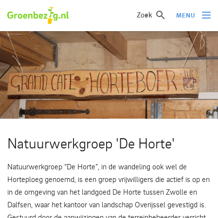
Zoek
MENU
Ik wil iets doen
Ik wil iets leren
Groepen of initiatieven
Verhalen uit het veld
Informatie
Natuurwerkgroep 'De Horte'
Over groenbezig
Natuurwerkgroep “De Horte”, in de wandeling ook wel de
Horteploeg genoemd, is een groep vrijwilligers die actief is op en
Meld jouw werkgroep of initiatief aan
in de omgeving van het landgoed De Horte tussen Zwolle en
Dalfsen, waar het kantoor van landschap Overijssel gevestigd is.
Gestuurd door de aanwijzingen van de terreinbeheerder verricht