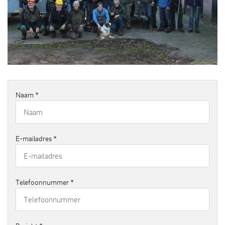
Horteploeg poseert even voor jou (Carin van de Ploeg)
Naam
*
E-mailadres
*
Telefoonnummer
*