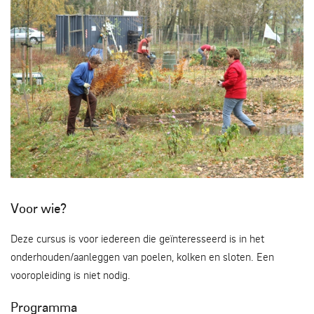
Een poel heeft regelmatig onderhoud nodig. Maar hoe? -
Voor wie?
Marco Gerritsen
Deze cursus is voor iedereen die geïnteresseerd is in het
onderhouden/aanleggen van poelen, kolken en sloten. Een
vooropleiding is niet nodig.
Programma