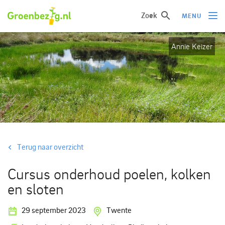
Zoek
MENU
Annie Keizer
Ik wil iets doen
Ik wil iets leren
Groepen of initiatieven
Verhalen uit het veld
Informatie
Terug naar overzicht
Over groenbezig
Cursus onderhoud poelen, kolken
en sloten
Meld jouw werkgroep of initiatief aan
29 september 2023
Twente