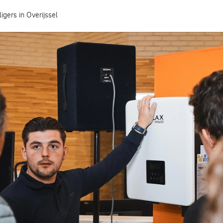
ligers in Overijssel
Hoe heeft jouw gemeente het geregeld?