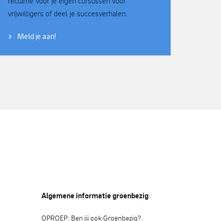
reclame voor je eigen cursussen voor
vrijwilligers of deel je succesverhalen.
Meld je aan!
Algemene informatie groenbezig
OPROEP: Ben jij ook Groenbezig?