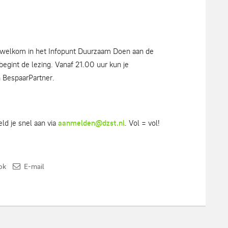
r welkom in het Infopunt Duurzaam Doen aan de
egint de lezing. Vanaf 21.00 uur kun je
n BespaarPartner.
eld je snel aan via
aanmelden@dzst.nl
. Vol = vol!
ok
E-mail