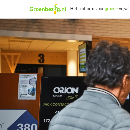
Het platform voor
groene
vrijwil
Ik wil iets doen
Ik wil iets leren
Groepen of initiatieven
Verhalen uit het veld
Informatie
Over groenbezig
Meld jouw werkgroep of initiatief aan