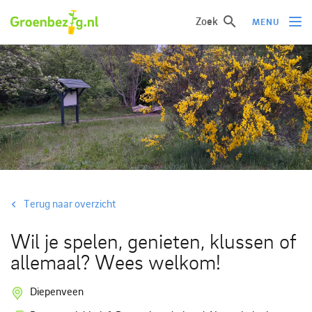
Zoek
MENU
Ik wil iets doen
Ik wil iets leren
Groepen of initiatieven
Verhalen uit het veld
Informatie
Terug naar overzicht
Over groenbezig
Wil je spelen, genieten, klussen of
allemaal? Wees welkom!
Meld jouw werkgroep of initiatief aan
Diepenveen