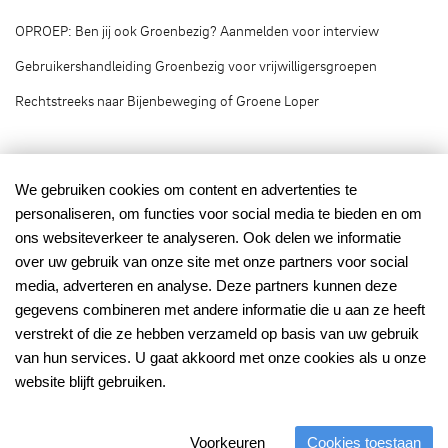
OPROEP: Ben jij ook Groenbezig? Aanmelden voor interview
Gebruikershandleiding Groenbezig voor vrijwilligersgroepen
Rechtstreeks naar Bijenbeweging of Groene Loper
Groenbezig.nl © 2020
We gebruiken cookies om content en advertenties te
personaliseren, om functies voor social media te bieden en om
Groenbezig.nl is het vrijwilligersplatform van:
ons websiteverkeer te analyseren. Ook delen we informatie
over uw gebruik van onze site met onze partners voor social
media, adverteren en analyse. Deze partners kunnen deze
gegevens combineren met andere informatie die u aan ze heeft
verstrekt of die ze hebben verzameld op basis van uw gebruik
van hun services. U gaat akkoord met onze cookies als u onze
Mede mogelijk gemaakt
met financiering van:
website blijft gebruiken.
Voorkeuren
Cookies toestaan