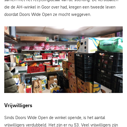
die de AH-winkel in Goor over had, kregen een tweede leven
doordat Doors Wide Open ze mocht weggeven.
Er zijn veel vrijwilligers nodig om alle spullen te verzamelen
Vrijwilligers
en uit te zoeken.
Sinds Doors Wide Open de winkel opende, is het aantal
vrijwilligers verdubbeld. Het zijn er nu 53. Veel vrijwilligers zijn