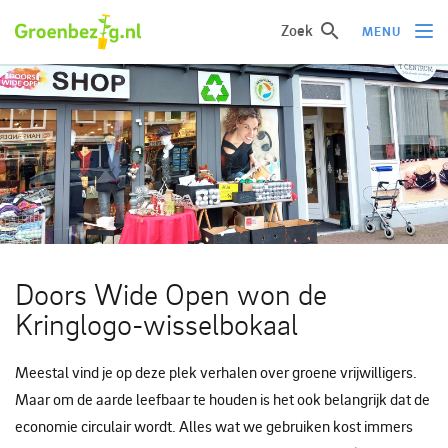
Zoek
MENU
Ik wil iets doen
Ik wil iets leren
Groepen of initiatieven
Verhalen uit het veld
Informatie
Doors Wide Open won de
Over groenbezig
Kringlogo-wisselbokaal
Meld jouw werkgroep of initiatief aan
Meestal vind je op deze plek verhalen over groene vrijwilligers.
Maar om de aarde leefbaar te houden is het ook belangrijk dat de
economie circulair wordt. Alles wat we gebruiken kost immers