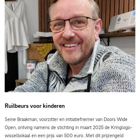
Seine Braakman: “Ons uitgangspunt is: wat heb je, en wat
Ruilbeurs voor kinderen
kun je daarmee?”
Seine Braakman, voorzitter en initiatiefnemer van Doors Wide
Open, ontving namens de stichting in maart 2025 de Kringlogo-
wisselbokaal en een prijs van 500 euro. Met dit prijzengeld