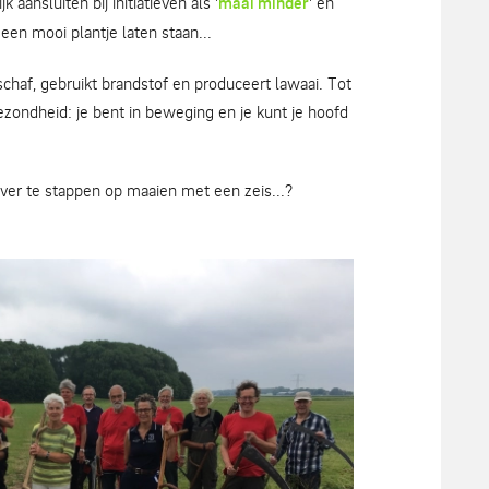
 aansluiten bij initiatieven als '
maai minder
' en
 een mooi plantje laten staan...
chaf, gebruikt brandstof en produceert lawaai. Tot
ezondheid: je bent in beweging en je kunt je hoofd
er te stappen op maaien met een zeis...?