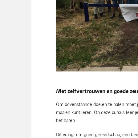
Een deel van de docenten van de cursu
Met zelfvertrouwen en goede zeis
Kemenade
Om bovenstaande doelen te halen moet je
maaien kunt leren. Op deze cursus leer j
het haren.
Dit vraagt om goed gereedschap, een beet