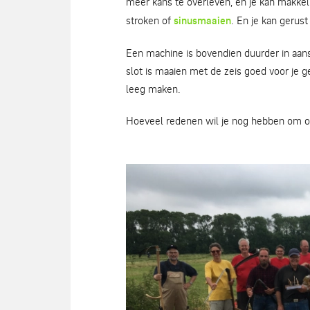
meer kans te overleven, en je kan makkelijk
stroken of
sinusmaaien
. En je kan gerust
Een machine is bovendien duurder in aans
slot is maaien met de zeis goed voor je g
leeg maken.
Hoeveel redenen wil je nog hebben om ov