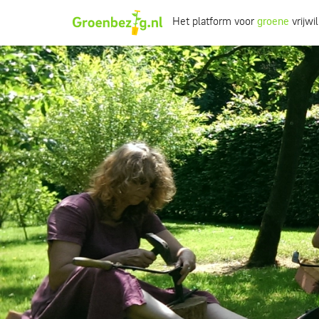
Het platform voor
groene
vrijwil
Ik wil iets doen
Ik wil iets leren
Groepen of initiatieven
Verhalen uit het veld
Informatie
Over groenbezig
Meld jouw werkgroep of initiatief aan