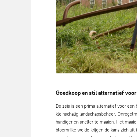
Goedkoop en stil alternatief voo
diverse types zeisen - Nico Kloek
De zeis is een prima alternatief voor ee
kleinschalig landschapsbeheer. Onregelmat
handiger en sneller te maaien. Het maaien
bloemrijke weide krijgen de kans zich uit t