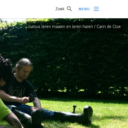
Zoek
MENU
cursus leren maaien en leren haren / Carin de Cloe