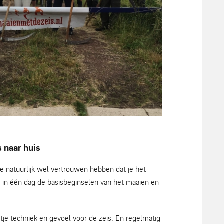
s 'maaien met de zeis' - Lodewijk van
 naar huis
 natuurlijk wel vertrouwen hebben dat je het
e in één dag de basisbeginselen van het maaien en
je techniek en gevoel voor de zeis. En regelmatig