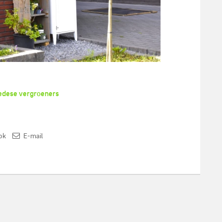
hedese vergroeners
in Enschede - Foto: Ingrid Bargeman
ok
E-mail