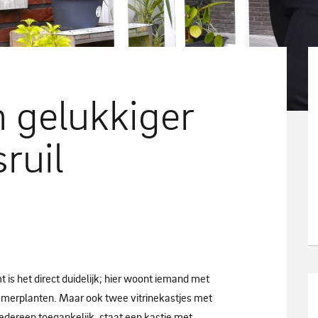
n gelukkiger
ruil
is het direct duidelijk; hier woont iemand met
amerplanten. Maar ook twee vitrinekastjes met
 iedereen toegankelijk, staat een kastje met