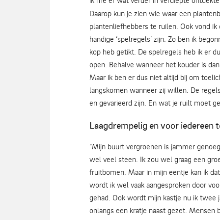
ik me er wat verder in verdiepte ontdekt
Daarop kun je zien wie waar een planten
plantenliefhebbers te ruilen. Ook vond ik
handige ‘spelregels’ zijn. Zo ben ik bego
kop heb getikt. De spelregels heb ik er du
open. Behalve wanneer het kouder is dan 
Maar ik ben er dus niet altijd bij om to
langskomen wanneer zij willen. De regels
en gevarieerd zijn. En wat je ruilt moet ge
Laagdrempelig en voor iedereen t
“Mijn buurt vergroenen is jammer genoeg n
wel veel steen. Ik zou wel graag een gr
fruitbomen. Maar in mijn eentje kan ik dat
wordt ik wel vaak aangesproken door voor
gehad. Ook wordt mijn kastje nu ik twee ja
onlangs een kratje naast gezet. Mensen 