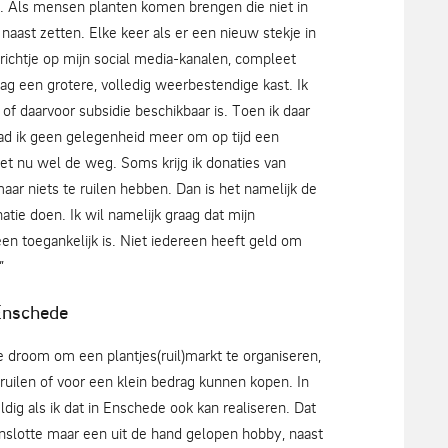
n. Als mensen planten komen brengen die niet in
aast zetten. Elke keer als er een nieuw stekje in
erichtje op mijn social media-kanalen, compleet
raag een grotere, volledig weerbestendige kast. Ik
f daarvoor subsidie beschikbaar is. Toen ik daar
, had ik geen gelegenheid meer om op tijd een
eet nu wel de weg. Soms krijg ik donaties van
r niets te ruilen hebben. Dan is het namelijk de
atie doen. Ik wil namelijk graag dat mijn
en toegankelijk is. Niet iedereen heeft geld om
”
Enschede
e droom om een plantjes(ruil)markt te organiseren,
ruilen of voor een klein bedrag kunnen kopen. In
dig als ik dat in Enschede ook kan realiseren. Dat
 tenslotte maar een uit de hand gelopen hobby, naast