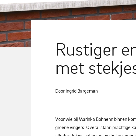
Rustiger e
met stekjes
Door Ingrid Bargeman
Voor wie bij Marinka Bohnenn binnen komt 
groene vingers. Overal staan prachtige k
allerlei stekjes vallen op. En buiten, voor