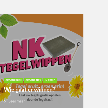
GROEN LEZEN
GROENE TIPS
IN BEELD
Wie gaat er winnen?
Lees meer