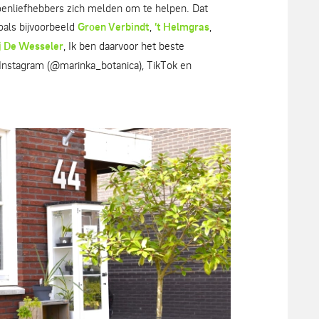
oenliefhebbers zich melden om te helpen. Dat
zoals bijvoorbeeld
Groen Verbindt
,
’t Helmgras
,
j De Wesseler
, Ik ben daarvoor het beste
: Instagram (@marinka_botanica), TikTok en