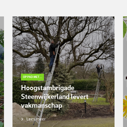
OP PAD MET...
Hoogstambrigade
Steenwijkerland levert
vakmanschap
Lees meer