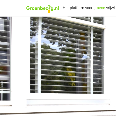
Het platform voor
groene
vrijwil
Ik wil iets doen
Ik wil iets leren
Groepen of initiatieven
Verhalen uit het veld
Informatie
Over groenbezig
Meld jouw werkgroep of initiatief aan