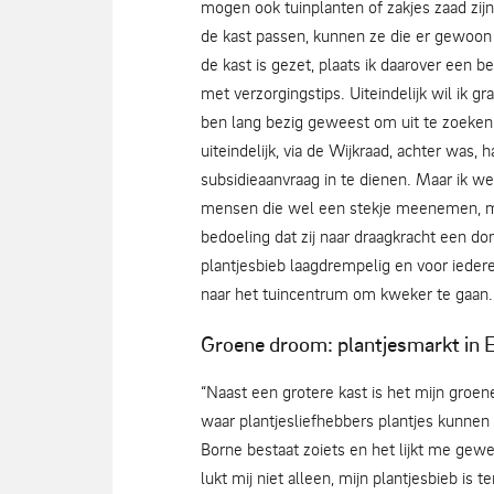
mogen ook tuinplanten of zakjes zaad zij
de kast passen, kunnen ze die er gewoon n
de kast is gezet, plaats ik daarover een b
met verzorgingstips. Uiteindelijk wil ik g
ben lang bezig geweest om uit te zoeken o
uiteindelijk, via de Wijkraad, achter was
subsidieaanvraag in te dienen. Maar ik w
mensen die wel een stekje meenemen, maa
bedoeling dat zij naar draagkracht een don
plantjesbieb laagdrempelig en voor iedere
naar het tuincentrum om kweker te gaan.
Groene droom: plantjesmarkt in 
“Naast een grotere kast is het mijn groen
waar plantjesliefhebbers plantjes kunnen 
Borne bestaat zoiets en het lijkt me gewel
lukt mij niet alleen, mijn plantjesbieb is