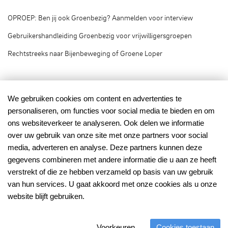
OPROEP: Ben jij ook Groenbezig? Aanmelden voor interview
Gebruikershandleiding Groenbezig voor vrijwilligersgroepen
Rechtstreeks naar Bijenbeweging of Groene Loper
Groenbezig.nl © 2020
We gebruiken cookies om content en advertenties te
personaliseren, om functies voor social media te bieden en om
Groenbezig.nl is het vrijwilligersplatform van:
ons websiteverkeer te analyseren. Ook delen we informatie
over uw gebruik van onze site met onze partners voor social
media, adverteren en analyse. Deze partners kunnen deze
gegevens combineren met andere informatie die u aan ze heeft
verstrekt of die ze hebben verzameld op basis van uw gebruik
van hun services. U gaat akkoord met onze cookies als u onze
Mede mogelijk gemaakt
met financiering van:
website blijft gebruiken.
Voorkeuren
Cookies toestaan