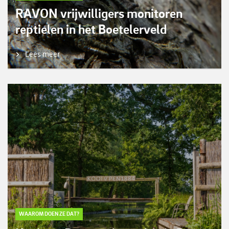
RAVON vrijwilligers monitoren
reptielen in het Boetelerveld
Lees meer
WAAROM DOEN ZE DAT?