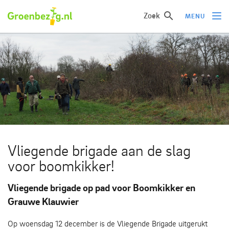
Zoek
MENU
Ik wil iets doen
Ik wil iets leren
Groepen of initiatieven
Verhalen uit het veld
Informatie
Vliegende brigade aan de slag
Over groenbezig
voor boomkikker!
Vliegende brigade op pad voor Boomkikker en
Meld jouw werkgroep of initiatief aan
Grauwe Klauwier
Op woensdag 12 december is de Vliegende Brigade uitgerukt