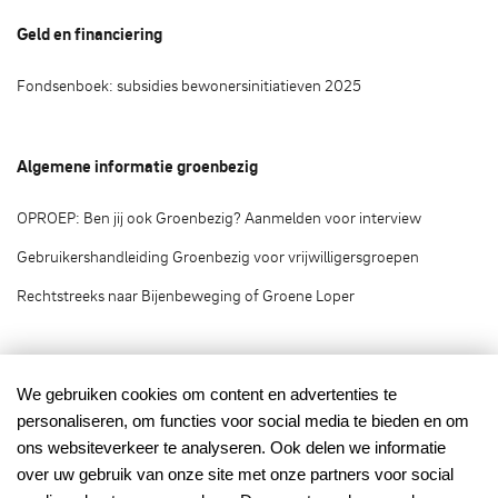
Geld en financiering
Fondsenboek: subsidies bewonersinitiatieven 2025
Algemene informatie groenbezig
OPROEP: Ben jij ook Groenbezig? Aanmelden voor interview
Gebruikershandleiding Groenbezig voor vrijwilligersgroepen
Rechtstreeks naar Bijenbeweging of Groene Loper
Groenbezig.nl © 2020
We gebruiken cookies om content en advertenties te
personaliseren, om functies voor social media te bieden en om
Groenbezig.nl is het vrijwilligersplatform van:
ons websiteverkeer te analyseren. Ook delen we informatie
over uw gebruik van onze site met onze partners voor social