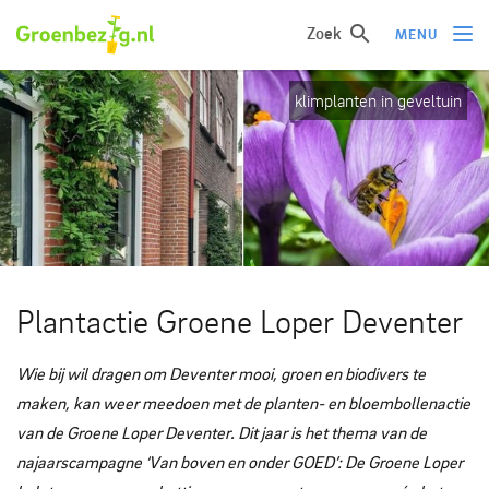
Zoek
MENU
klimplanten in geveltuin
Ik wil iets doen
Ik wil iets leren
Groepen of initiatieven
Verhalen uit het veld
Informatie
Plantactie Groene Loper Deventer
Over groenbezig
Wie bij wil dragen om Deventer mooi, groen en biodivers te
maken, kan weer meedoen met de planten- en bloembollenactie
Meld jouw werkgroep of initiatief aan
van de Groene Loper Deventer. Dit jaar is het thema van de
najaarscampagne ‘Van boven en onder GOED’: De Groene Loper