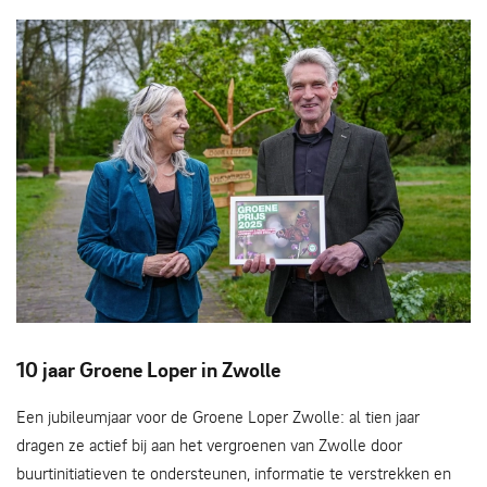
Wethouder Anja Roelfs overhandigt de prijs aan Arjan Broer
10 jaar Groene Loper in Zwolle
- Obbe Bakker
Een jubileumjaar voor de Groene Loper Zwolle: al tien jaar
dragen ze actief bij aan het vergroenen van Zwolle door
buurtinitiatieven te ondersteunen, informatie te verstrekken en