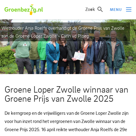
Zoek
MENU
Wethouder Anja Roelfs overhandigt de Groene Prijs van Zwolle
Ik wil iets doen
aan de Groene Loper Zwolle - Carin vd Ploeg
Ik wil iets leren
Groepen of initiatieven
Verhalen uit het veld
Informatie
Groene Loper Zwolle winnaar van
Over groenbezig
Groene Prijs van Zwolle 2025
Meld jouw werkgroep of initiatief aan
De kerngroep en de vrijwilligers van de Groene Loper Zwolle zijn
voor hun inzet rond het vergroenen van Zwolle winnaar van de
Groene Prijs 2025. 16 april reikte wethouder Anja Roelfs de 29e