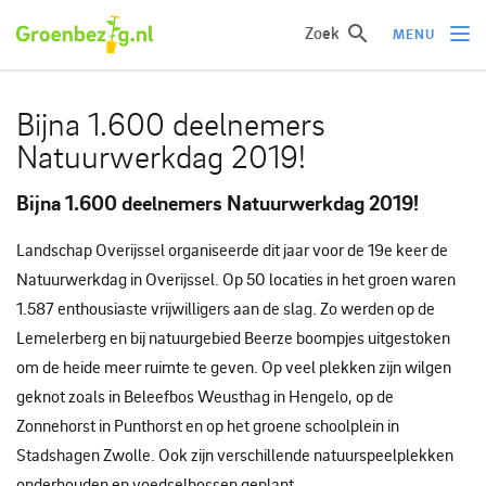
Zoek
MENU
Ik wil iets doen
Bijna 1.600 deelnemers
Natuurwerkdag 2019!
Ik wil iets leren
Groepen of initiatieven
Bijna 1.600 deelnemers Natuurwerkdag 2019!
Verhalen uit het veld
Landschap Overijssel organiseerde dit jaar voor de 19e keer de
Informatie
Natuurwerkdag in Overijssel. Op 50 locaties in het groen waren
1.587 enthousiaste vrijwilligers aan de slag. Zo werden op de
Over groenbezig
Lemelerberg en bij natuurgebied Beerze boompjes uitgestoken
om de heide meer ruimte te geven. Op veel plekken zijn wilgen
geknot zoals in Beleefbos Weusthag in Hengelo, op de
Meld jouw werkgroep of initiatief aan
Zonnehorst in Punthorst en op het groene schoolplein in
Stadshagen Zwolle. Ook zijn verschillende natuurspeelplekken
onderhouden en voedselbossen geplant.