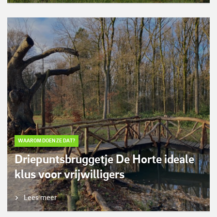
WAAROM DOEN ZE DAT?
Driepuntsbruggetje De Horte ideale
klus voor vrijwilligers
Lees meer