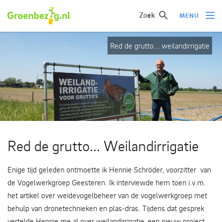
Zoek
MENU
Red de grutto... weilandirrigatie
Ik wil iets doen
Ik wil iets leren
Groepen of initiatieven
Verhalen uit het veld
Informatie
Red de grutto... Weilandirrigatie
Over groenbezig
Enige tijd geleden ontmoette ik Hennie Schröder, voorzitter van
de Vogelwerkgroep Geesteren. Ik interviewde hem toen i.v.m.
Meld jouw werkgroep of initiatief aan
het artikel over weidevogelbeheer van de vogelwerkgroep met
behulp van dronetechnieken en plas-dras. Tijdens dat gesprek
vertelde Hennie me al over weilandirrigatie, een nieuw project