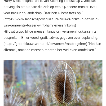
Harry Meijerinkprijs, die ik van Stichting Landschap Overijssel
ontving als ambtenaar die zich op een bijzondere manier inzet
voor natuur en landschap. Daar ben ik best trots op.”
(https://www.landschapoverijssel.nl/nieuws/bram-in-het-veld-
van-gemeente-losser-wint-harry-meijerinkprijs)
Hij gaat graag bij de mensen langs om vergroeningskansen te
bespreken. En er wordt gratis advies gegeven over beplanting.
(https://groenblauwtwente.nl/bewoners/maatregelen/) “Het kan
allemaal, maar de mensen moeten het wel even ontdekken.”