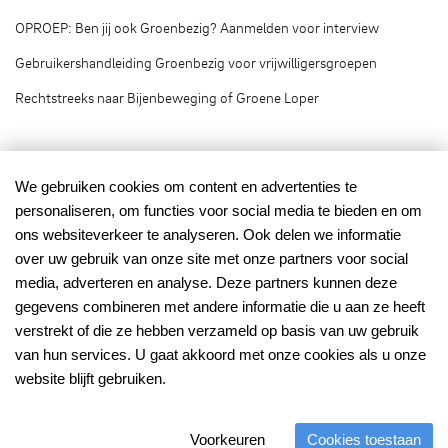
OPROEP: Ben jij ook Groenbezig? Aanmelden voor interview
Gebruikershandleiding Groenbezig voor vrijwilligersgroepen
Rechtstreeks naar Bijenbeweging of Groene Loper
Groenbezig.nl © 2020
We gebruiken cookies om content en advertenties te
personaliseren, om functies voor social media te bieden en om
Groenbezig.nl is het vrijwilligersplatform van:
ons websiteverkeer te analyseren. Ook delen we informatie
over uw gebruik van onze site met onze partners voor social
media, adverteren en analyse. Deze partners kunnen deze
gegevens combineren met andere informatie die u aan ze heeft
verstrekt of die ze hebben verzameld op basis van uw gebruik
van hun services. U gaat akkoord met onze cookies als u onze
Mede mogelijk gemaakt
met financiering van:
website blijft gebruiken.
Voorkeuren
Cookies toestaan