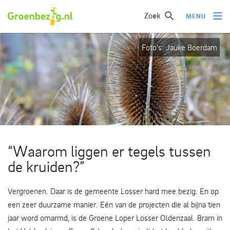
Zoek
MENU
Foto's: Jauke Boerdam
Ik wil iets doen
Ik wil iets leren
Groepen of initiatieven
Verhalen uit het veld
Informatie
“Waarom liggen er tegels tussen
Over groenbezig
de kruiden?”
Meld jouw werkgroep of initiatief aan
Vergroenen. Daar is de gemeente Losser hard mee bezig. En op
een zeer duurzame manier. Eén van de projecten die al bijna tien
jaar word omarmd, is de Groene Loper Losser Oldenzaal. Bram in