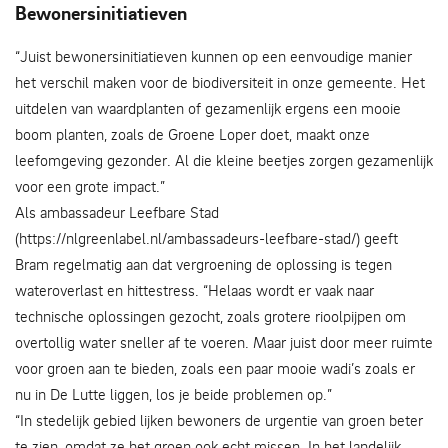
Bewonersinitiatieven
“Juist bewonersinitiatieven kunnen op een eenvoudige manier
het verschil maken voor de biodiversiteit in onze gemeente. Het
uitdelen van waardplanten of gezamenlijk ergens een mooie
boom planten, zoals de Groene Loper doet, maakt onze
leefomgeving gezonder. Al die kleine beetjes zorgen gezamenlijk
voor een grote impact.”
Als ambassadeur Leefbare Stad
(https://nlgreenlabel.nl/ambassadeurs-leefbare-stad/) geeft
Bram regelmatig aan dat vergroening de oplossing is tegen
wateroverlast en hittestress. “Helaas wordt er vaak naar
technische oplossingen gezocht, zoals grotere rioolpijpen om
overtollig water sneller af te voeren. Maar juist door meer ruimte
voor groen aan te bieden, zoals een paar mooie wadi’s zoals er
nu in De Lutte liggen, los je beide problemen op.”
“In stedelijk gebied lijken bewoners de urgentie van groen beter
te zien, omdat ze het groen ook echt missen. In het landelijk