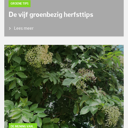
GROENE TIPS
De vijf groenbezig herfsttips
Lees meer
DE MENING VAN...